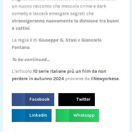
un nuovo racconto che mescola crime e dark
comedy e lascerà emergere segreti che
stravolgeranno nuovamente la divisione tra buoni
e cattivi
.
La regia è di
Giuseppe G. Stasi
e
Giancarlo
Fontana
.
To be continued…
L’articolo
10 serie italiane più un film da non
perdere in autunno 2024
proviene da
IlNewyorkese
.
S
S
Facebook
Twitter
h
h
a
a
S
S
Linkedin
Whatsapp
r
r
h
h
e
e
a
a