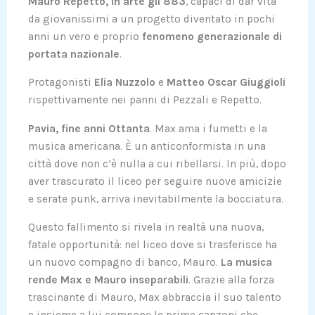
Mauro Repetto, in arte gli 883
, capaci di dar vita
da giovanissimi a un progetto diventato in pochi
anni un vero e proprio
fenomeno generazionale di
portata nazionale
.
Protagonisti
Elia Nuzzolo
e
Matteo Oscar Giuggioli
rispettivamente nei panni di Pezzali e Repetto.
Pavia, fine anni Ottanta
. Max ama i fumetti e la
musica americana. È un anticonformista in una
città dove non c’è nulla a cui ribellarsi. In più, dopo
aver trascurato il liceo per seguire nuove amicizie
e serate punk, arriva inevitabilmente la bocciatura.
Questo fallimento si rivela in realtà una nuova,
fatale opportunità: nel liceo dove si trasferisce ha
un nuovo compagno di banco, Mauro.
La musica
rende Max e Mauro inseparabili
. Grazie alla forza
trascinante di Mauro, Max abbraccia il suo talento