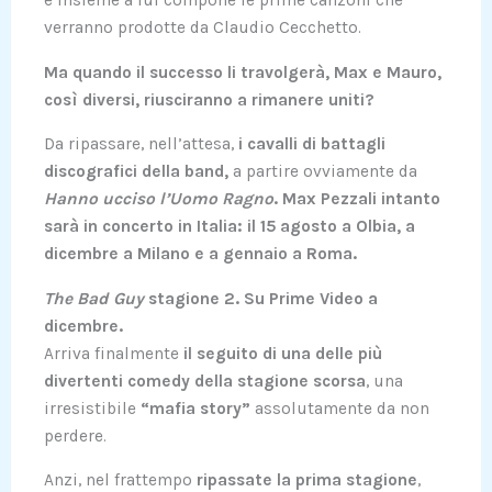
e insieme a lui compone le prime canzoni che
verranno prodotte da Claudio Cecchetto.
Ma quando il successo li travolgerà, Max e Mauro,
così diversi, riusciranno a rimanere uniti?
Da ripassare, nell’attesa,
i cavalli di battagli
discografici della band,
a partire ovviamente da
Hanno ucciso l’Uomo Ragno
. Max Pezzali intanto
sarà in concerto in Italia: il 15 agosto a Olbia, a
dicembre a Milano e a gennaio a Roma.
The Bad Guy
stagione 2. Su Prime Video a
dicembre.
Arriva finalmente
il seguito di una delle più
divertenti comedy della stagione scorsa
, una
irresistibile
“mafia story”
assolutamente da non
perdere.
Anzi, nel frattempo
ripassate la prima stagione
,