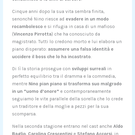
Cinque anni dopo la sua vita sembra finita,
senonché Nino riesce ad
evadere in un modo
rocambolesco
e si rifugia in casa di un mafioso
(
Vincenzo Pirrotta
) che ha conosciuto da
magistrato. Tutti lo credono morto e lui elabora un
piano disperato:
assumere una falsa identità e
uccidere il boss che lo ha incastrato
.
Di lì la storia prosegue con
sviluppi surreali
in
perfetto equilibrio tra il dramma e la commedia,
mentre
Nino pian piano si trasforma suo malgrado
in un “uomo d’onore”
e contemporaneamente
seguiamo le vite parallele della sorella che lo crede
un traditore e della moglie a pezzi per la sua
scomparsa.
Nella seconda stagione entrano nel cast anche
Aldo
Baglio
,
Carolina Crescentini
e
Stefano Accorsi
, in