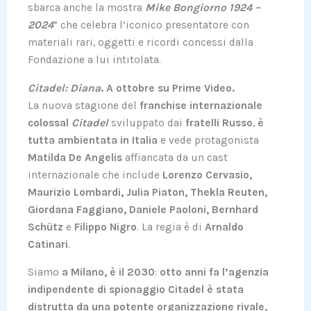
sbarca anche la mostra
Mike Bongiorno 1924 –
2024
” che celebra l’iconico presentatore con
materiali rari, oggetti e ricordi concessi dalla
Fondazione a lui intitolata.
Citadel: Diana
. A ottobre su Prime Video.
La nuova stagione del
franchise internazionale
colossal
Citadel
sviluppato dai
fratelli Russo
,
è
tutta ambientata in Italia
e vede protagonista
Matilda De Angelis
affiancata da un cast
internazionale che include
Lorenzo Cervasio,
Maurizio Lombardi, Julia Piaton, Thekla Reuten,
Giordana Faggiano, Daniele Paoloni, Bernhard
Schütz
e
Filippo Nigro
. La regia è di
Arnaldo
Catinari
.
Siamo
a Milano, è il 2030
:
otto anni fa l’agenzia
indipendente di spionaggio Citadel è stata
distrutta da una potente organizzazione rivale,