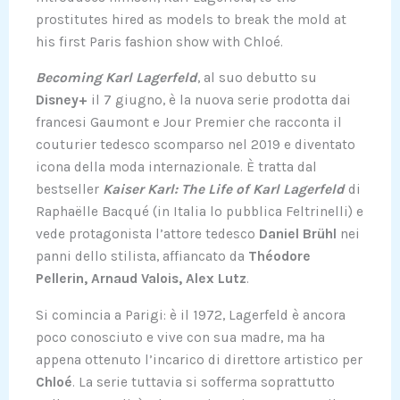
prostitutes hired as models to break the mold at
his first Paris fashion show with Chloé.
Becoming Karl Lagerfeld
, al suo debutto su
Disney+
il 7 giugno, è la nuova serie prodotta dai
francesi Gaumont e Jour Premier che racconta il
couturier tedesco scomparso nel 2019 e diventato
icona della moda internazionale. È tratta dal
bestseller
Kaiser Karl: The Life of Karl Lagerfeld
di
Raphaëlle Bacqué (in Italia lo pubblica Feltrinelli) e
vede protagonista l’attore tedesco
Daniel Brühl
nei
panni dello stilista, affiancato da
Théodore
Pellerin, Arnaud Valois, Alex Lutz
.
Si comincia a Parigi: è il 1972, Lagerfeld è ancora
poco conosciuto e vive con sua madre, ma ha
appena ottenuto l’incarico di direttore artistico per
Chloé
. La serie tuttavia si sofferma soprattutto