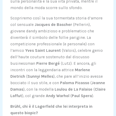
sulla personalità e la sua vita privata, mentre il
mondo della moda scorre sullo sfondo.
Scopriremo così la sua tormentata storia d’amore
col sensuale
Jacques de Bascher
(Pellerin),
giovane dandy ambizioso e problematico che
diventerà il simbolo delle follie parigine. La
competizione professionale (e personale) con
l’amico
Yves Saint Laurent
(Valois), celebre genio
dell’haute couture sostenuto dal discusso
businessman
Pierre Bergé
(Lutz). E ancora, gli
incontri con la leggendaria attrice
Marlene
Dietrich
(
Sunnyi Melles
), che pare all’inizio avesse
bocciato il suo stile, e con
Paloma Picasso
(
Jeanne
Damas
), con la modella
Loulou de La Falaise
(
Claire
Laffut
), col grande
Andy Warhol
(
Paul Spera
).
Brühl, chi è il Lagerfield che lei interpreta in
questo biopic?